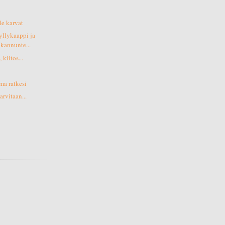
lle karvat
yllykaappi ja
 kannunte...
 kiitos...
ma ratkesi
arvitaan...