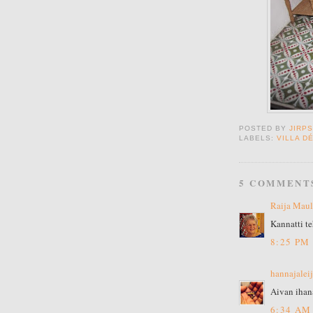
POSTED BY
JIRP
LABELS:
VILLA D
5 COMMENT
Raija Maul
Kannatti te
8:25 PM
hannajalei
Aivan ihana
6:34 AM