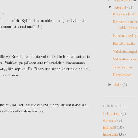
August
(8)
▼
d...
Kiss kiss kissa
a,ihanat värit! Kyllä näin on aidomman ja elävämmän
Keittiön astiah
nnatti siis tuskarrella! :)
tsekkiläisen
Isommat hyllyt,
Keittiönlattia
Valaistusongel
ille =). Rrrrakastan tuota valmiiksikin hieman suttaista
Valaistusapua t
ta. Värkkäilyn jälkeen sitä tuli vieläkin ihanamman
Tapetointia
=tyyliin sopiva :D). Ei tarvitse sitten keittiössä pelätä,
Harjakaiset
sotkeentuisi...
July
(2)
►
o kuviolliset laatat ovat kyllä herkullisen näköisiä.
TUNNISTEET
nnatti nähdä vähän vaivaa.
1:1 juttuja
(9)
Arvonta
(8)
Eläimiä
(10)
Inspiksiä
(38)