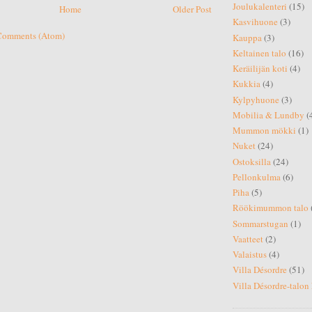
Joulukalenteri
(15)
Home
Older Post
Kasvihuone
(3)
Comments (Atom)
Kauppa
(3)
Keltainen talo
(16)
Keräilijän koti
(4)
Kukkia
(4)
Kylpyhuone
(3)
Mobilia & Lundby
(
Mummon mökki
(1)
Nuket
(24)
Ostoksilla
(24)
Pellonkulma
(6)
Piha
(5)
Röökimummon talo
Sommarstugan
(1)
Vaatteet
(2)
Valaistus
(4)
Villa Désordre
(51)
Villa Désordre-talon