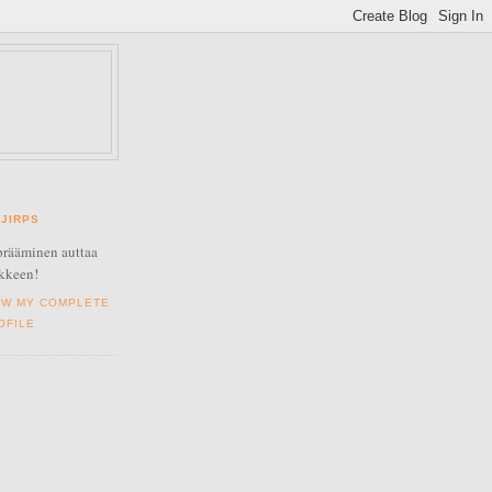
JIRPS
rääminen auttaa
kkeen!
EW MY COMPLETE
OFILE