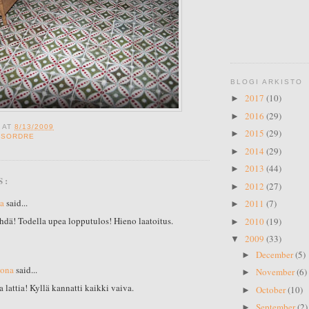
BLOGI ARKISTO
2017
(10)
►
2016
(29)
►
S
AT
8/13/2009
2015
(29)
►
ÉSORDRE
2014
(29)
►
2013
(44)
►
S:
2012
(27)
►
a
said...
2011
(7)
►
hdä! Todella upea lopputulos! Hieno laatoitus.
2010
(19)
►
2009
(33)
▼
December
(5)
►
jona
said...
November
(6)
►
 lattia! Kyllä kannatti kaikki vaiva.
October
(10)
►
September
(2)
►