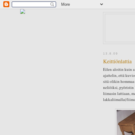
13.8.09
Keittiönlattia
Eilen aloitin kuin a
ajattelin, että kuvi
sitä olikin hommaa 
neliöiksi, pyöristi
liimasin lattiaan, m
lakkaliimalla(/liima