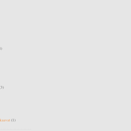
4)
(3)
 kaavat
(1)