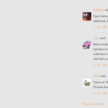
Johanna
sai
Upea latti
näköinen, ka
7:02 AM
jirps
said...
Kiitos kaik
lattiakuvio
sotkuinen (
että lattia 
7:19 AM
Miia
said...
Upea on! Nu
Tosiaan ka
6:29 AM
Post a Comment