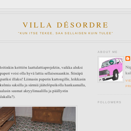
VILLA DÉSORDRE
"KUN ITSE TEKEE, SAA SELLAISEN KUIN TULEE"
ABOUT ME
Näp
loitinkin keittiön laattalattiaprojektin, vaikka aluksi
kai
opaperi voisi olla hyvä lattia sellaisenaankin. Siinäpä
pariksi illaksi! Liimasin paperin kartongille, leikkasin
VI
n kulmia saksilla ja särmiä jäätelöpuikolla hankaamalla,
PR
aalasin saumat akryylimaalilla ja päällystin
lakalla?).
FOLLOWERS